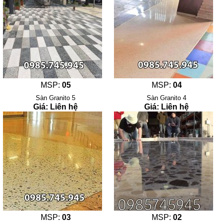
MSP:
05
MSP:
04
Sàn Granito 5
Sàn Granito 4
Giá: Liên hệ
Giá: Liên hệ
MSP:
03
MSP:
02