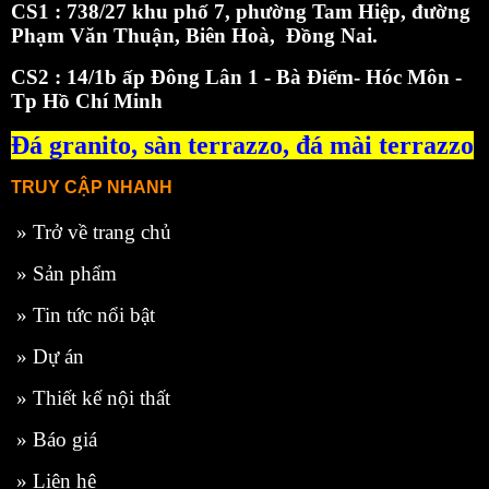
CS1 : 738/27 khu phố 7, phường Tam Hiệp, đường
Phạm Văn Thuận, Biên Hoà, Đồng Nai.
CS2 : 14/1b ấp Đông Lân 1 - Bà Điểm- Hóc Môn -
Tp Hồ Chí Minh
Đá granito,
sàn terrazzo
,
đá mài terrazzo
TRUY CẬP NHANH
»
Trở về trang chủ
»
Sản phẩm
»
Tin tức nổi bật
»
Dự án
»
Thiết kế nội thất
»
Báo giá
»
Liên hệ