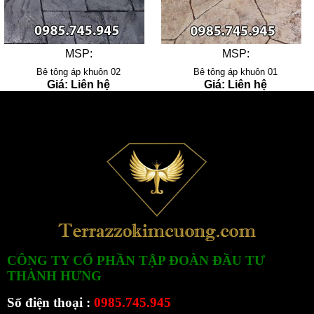
MSP:
MSP:
Bê tông áp khuôn 02
Bê tông áp khuôn 01
Giá: Liên hệ
Giá: Liên hệ
CÔNG TY CỔ PHẦN TẬP ĐOÀN ĐẦU TƯ
THÀNH HƯNG
Số điện thoại :
0985.745.945