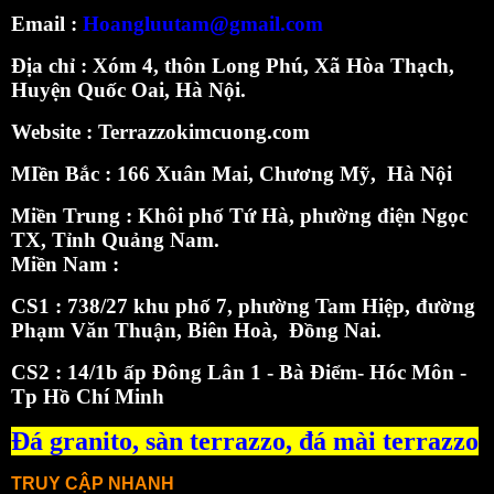
Email :
Hoangluutam@gmail.com
Địa chỉ : Xóm 4, thôn Long Phú, Xã Hòa Thạch,
Huyện Quốc Oai, Hà Nội.
Website :
Terrazzokimcuong.com
MIền Bắc :
166 Xuân Mai, Chương Mỹ, Hà Nội
Miền Trung : Khôi phố Tứ Hà, phường điện Ngọc
TX, Tỉnh Quảng Nam.
Miền Nam :
CS1 : 738/27 khu phố 7, phường Tam Hiệp, đường
Phạm Văn Thuận, Biên Hoà, Đồng Nai.
CS2 : 14/1b ấp Đông Lân 1 - Bà Điểm- Hóc Môn -
Tp Hồ Chí Minh
Đá granito,
sàn terrazzo
,
đá mài terrazzo
TRUY CẬP NHANH