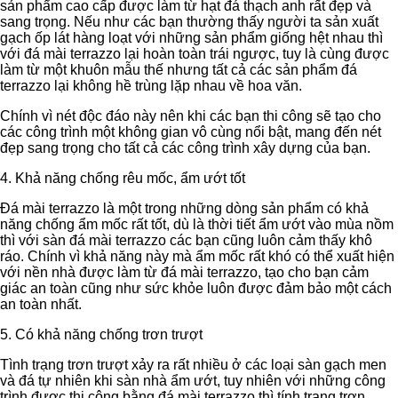
sản phẩm cao cấp được làm từ hạt đá thạch anh rất đẹp và
sang trọng. Nếu như các bạn thường thấy người ta sản xuất
gạch ốp lát hàng loạt với những sản phẩm giống hệt nhau thì
với đá mài terrazzo lại hoàn toàn trái ngược, tuy là cùng được
làm từ một khuôn mẫu thế nhưng tất cả các sản phẩm đá
terrazzo lại không hề trùng lặp nhau về hoa văn.
Chính vì nét độc đáo này nên khi các bạn thi công sẽ tạo cho
các công trình một không gian vô cùng nổi bật, mang đến nét
đẹp sang trọng cho tất cả các công trình xây dựng của bạn.
4. Khả năng chống rêu mốc, ẩm ướt tốt
Đá mài terrazzo là một trong những dòng sản phẩm có khả
năng chống ẩm mốc rất tốt, dù là thời tiết ẩm ướt vào mùa nồm
thì với sàn đá mài terrazzo các bạn cũng luôn cảm thấy khô
ráo. Chính vì khả năng này mà ẩm mốc rất khó có thể xuất hiện
với nền nhà được làm từ đá mài terrazzo, tạo cho bạn cảm
giác an toàn cũng như sức khỏe luôn được đảm bảo một cách
an toàn nhất.
5. Có khả năng chống trơn trượt
Tình trạng trơn trượt xảy ra rất nhiều ở các loại sàn gạch men
và đá tự nhiên khi sàn nhà ẩm ướt, tuy nhiên với những công
trình được thi công bằng đá mài terrazzo thì tính trạng trơn