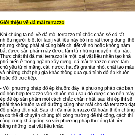
Giới thiệu về đá mài terrazzo
Khi chúng ta nói về đá mài terrazzo thì chắc chắn sẽ có rất
nhiều người biết tới laoij vật liệu này bởi nó rất thông dụng, thế
nhưng không phải ai cũng biết chi tiết về nó hoặc không nắm
bắt được sản phẩm này được làm từ những nguyên liệu nào.
Thực chất thì đá mài terrazzo là một loại vật liệu nhân tạo khá
phổ biến ở trong ngành xây dựng, đá mài terrazzo được làm
chủ yếu từ xi măng, cát, nước, hạt đá granite nhỏ, chất tạo màu
và những chất phụ gia khác thông qua quá trình đổ ép khuôn
hoặc đổ trực tiếp.
- Với phương pháp đổ ép khuôn: đây là phương pháp các bạn
đổ hỗn hợp terrazzo vào khuôn mẫu sau đó được cho nên máy
ép để ép sản phẩm một cách chắc chắn nhất, sau khi ép thì sẽ
phải tháo khuôn ra để dưỡng cũng như mài cho đá terrazzo đạt
độ phẳng tốt nhất. Sau khi đá mài terrazzo đã hoàn thiện chúng
ta có thể di chuyển chúng tới công trường để thi công, cách thi
công cũng khá giống so với phương pháp thi công lát nền
bằng những loại vật liệu khác.