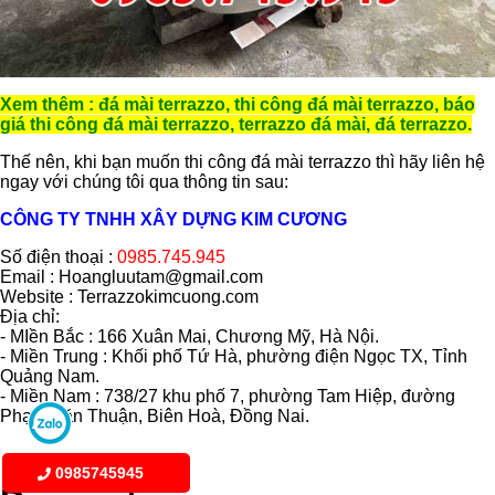
Xem thêm :
đá mài terrazzo
,
thi công đá mài terrazzo
,
báo
giá thi công đá mài terrazzo
,
terrazzo đá mài
,
đá terrazzo
.
Thế nên, khi bạn muốn thi công đá mài terrazzo thì hãy liên hệ
ngay với chúng tôi qua thông tin sau:
CÔNG TY TNHH XÂY DỰNG KIM CƯƠNG
Số điện thoại :
0985.745.945
Email :
Hoangluutam@gmail.com
Website : Terrazzokimcuong.com
Địa chỉ:
- MIền Bắc : 166 Xuân Mai, Chương Mỹ, Hà Nội.
- Miền Trung : Khối phố Tứ Hà, phường điện Ngọc TX, Tỉnh
Quảng Nam.
- Miền Nam : 738/27 khu phố 7, phường Tam Hiệp, đường
Phạm Văn Thuận, Biên Hoà, Đồng Nai.
0985745945