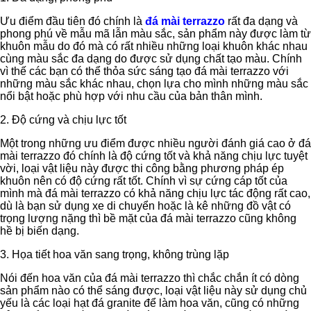
Ưu điểm đầu tiên đó chính là
đá mài terrazzo
rất đa dạng và
phong phú về mẫu mã lẫn màu sắc, sản phẩm này được làm từ
khuôn mẫu do đó mà có rất nhiều những loại khuôn khác nhau
cùng màu sắc đa dạng do được sử dụng chất tạo màu. Chính
vì thế các bạn có thể thỏa sức sáng tạo đá mài terrazzo với
những màu sắc khác nhau, chọn lựa cho mình những màu sắc
nổi bật hoặc phù hợp với nhu cầu của bản thân mình.
2. Độ cứng và chịu lực tốt
Một trong những ưu điểm được nhiều người đánh giá cao ở đá
mài terrazzo đó chính là độ cứng tốt và khả năng chịu lực tuyệt
vời, loại vật liệu này được thi công bằng phương pháp ép
khuôn nên có độ cứng rất tốt. Chính vì sự cứng cáp tốt của
mình mà đá mài terrazzo có khả năng chịu lực tác động rất cao,
dù là bạn sử dụng xe di chuyển hoặc là kê những đồ vật có
trọng lượng nặng thì bề mặt của đá mài terrazzo cũng không
hề bị biến dạng.
3. Họa tiết hoa văn sang trọng, không trùng lặp
Nói đến hoa văn của đá mài terrazzo thì chắc chắn ít có dòng
sản phẩm nào có thể sáng được, loại vật liệu này sử dụng chủ
yếu là các loại hạt đá granite để làm hoa văn, cũng có những