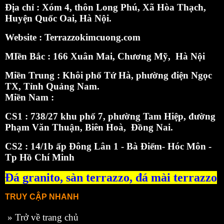
Địa chỉ : Xóm 4, thôn Long Phú, Xã Hòa Thạch,
Huyện Quốc Oai, Hà Nội.
Website :
Terrazzokimcuong.com
MIền Bắc :
166 Xuân Mai, Chương Mỹ, Hà Nội
Miền Trung : Khôi phố Tứ Hà, phường điện Ngọc
TX, Tỉnh Quảng Nam.
Miền Nam :
CS1 : 738/27 khu phố 7, phường Tam Hiệp, đường
Phạm Văn Thuận, Biên Hoà, Đồng Nai.
CS2 : 14/1b ấp Đông Lân 1 - Bà Điểm- Hóc Môn -
Tp Hồ Chí Minh
Đá granito,
sàn terrazzo
,
đá mài terrazzo
TRUY CẬP NHANH
»
Trở về trang chủ