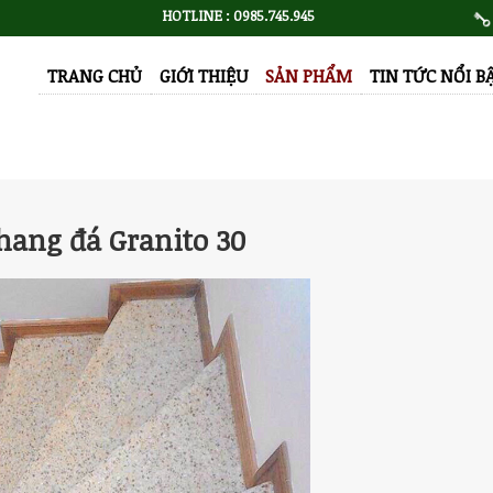
HOTLINE : 0985.745.945
TRANG CHỦ
GIỚI THIỆU
SẢN PHẨM
TIN TỨC NỔI B
hang đá Granito 30