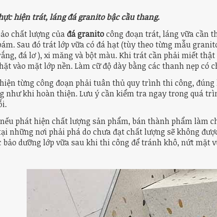
hực hiện trát, láng đá granito bậc cầu thang.
ảo chất lượng của
đá granito
công đoạn trát, láng vữa cần th
ám. Sau đó trát lớp vữa có đá hạt (tùy theo từng mẫu granit
rắng, đá lơ ), xi măng và bột màu. Khi trát cần phải miết th
hặt vào mặt lớp nền. Làm cữ độ dày bằng các thanh nẹp có ch
hiện từng công đoạn phải tuân thủ quy trình thi công, đúng 
g như khi hoàn thiện. Lưu ý cần kiểm tra ngay trong quá trì
i.
, nếu phát hiện chất lượng sản phẩm, bán thành phẩm làm chư
tại những nơi phải phá do chưa đạt chất lượng sẽ không được
 bảo dưỡng lớp vữa sau khi thi công để tránh khô, nứt mặt v