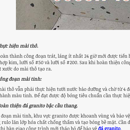
Thực hiện mài thô.
oàn thành công đoạn trát, láng ít nhất 24 giờ mới được tiến
hợp kim, lưỡi số #50 và lưỡi số #200. Sau khi hoàn thiện công
t xước do mài thô tạo ra.
Công đoạn mài tinh:
ài thô vẫn phải thực hiện tưới nước bảo dưỡng và chờ từ 4 đ
 hành màu tinh. Để đạt được độ bóng tiêu chuẩn cần thực hiệ
Hoàn thiện đá granito bậc cầu thang.
đoạn mài tinh, khu vực granito được khoanh vùng và bảo vệ, 
 rulo lăn lớp hóa chất chống thấm và tạo bóng bề mặt. Cần 
khi bàn giao công trình mới tháo bỏ để bảo vệ
đá granito
.