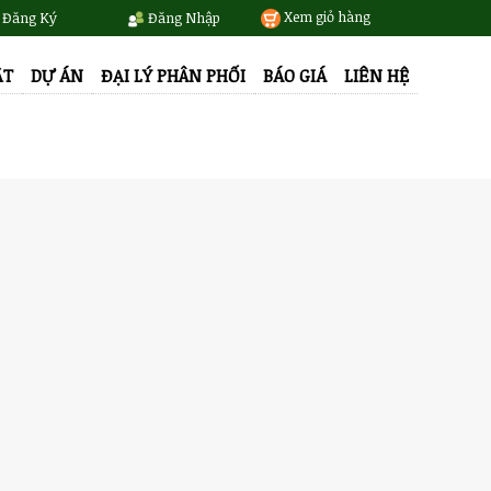
Xem giỏ hàng
Đăng Ký
Đăng Nhập
ẬT
DỰ ÁN
ĐẠI LÝ PHÂN PHỐI
BÁO GIÁ
LIÊN HỆ