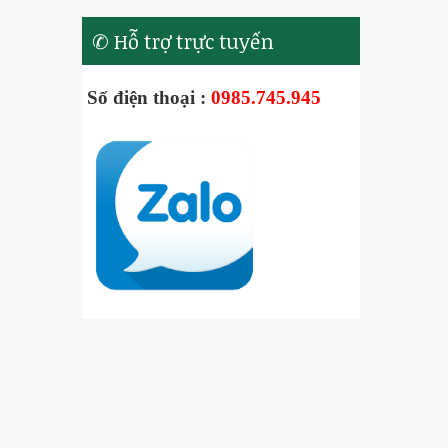
✆ Hỗ trợ trực tuyến
Số điện thoại :
0985.745.945