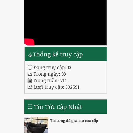
⚶Thống kê truy cập
Đang truy cập:
13
Trong ngày:
83
Trong tuần:
714
Lượt truy cập:
392591
☷ Tin Tức Cập Nhật
Thi công đá granito cao cấp