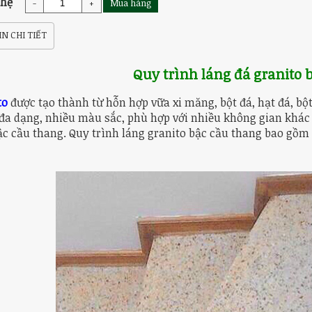
 hệ
-
+
Mua hàng
N CHI TIẾT
Quy trình láng
đá granito
b
to
được tạo thành từ hỗn hợp vữa xi măng, bột đá, hạt đá, bộ
a dạng, nhiều màu sắc, phù hợp với nhiều không gian khác 
ậc cầu thang. Quy trình láng granito bậc cầu thang bao gồm 